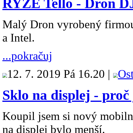
RYZE Tello - Dron D
Malý Dron vyrobený firmou
a Intel.
...pokračuj
12. 7. 2019 Pá 16.20 |
Ost
Sklo na displej - proč
Koupil jsem si nový mobiln
na displej bylo menší.