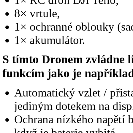
8× vrtule,
1× ochranné oblouky (sa
1× akumulátor.
S tímto Dronem zvládne l
funkcím jako je napříkla
Automatický vzlet / přist
jediným dotekem na displ
Ochrana nízkého napětí b
když je baterie vybitá.