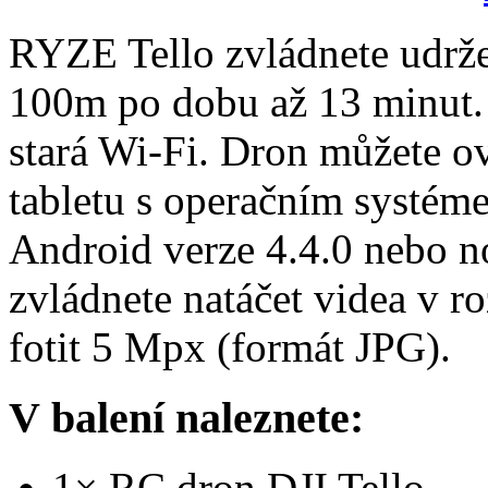
RYZE Tello zvládnete udrže
100m po dobu až 13 minut. 
stará Wi-Fi. Dron můžete o
tabletu s operačním systém
Android verze 4.4.0 nebo n
zvládnete natáčet videa v r
fotit 5 Mpx (formát JPG).
V balení naleznete:
1× RC dron DJI Tello,