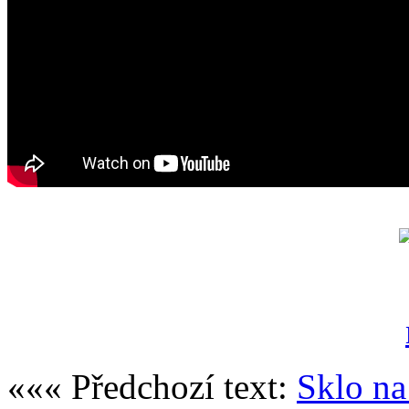
««« Předchozí text:
Sklo na