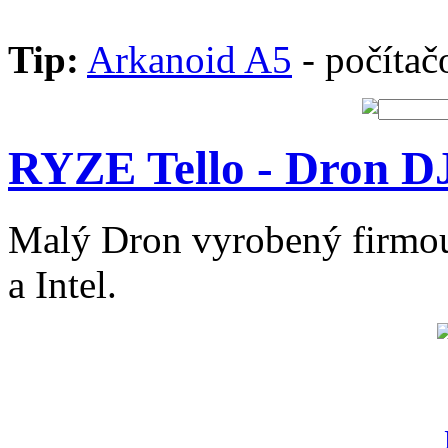
Tip:
Arkanoid A5
- počítač
RYZE Tello - Dron D
Malý Dron vyrobený firmou
a Intel.