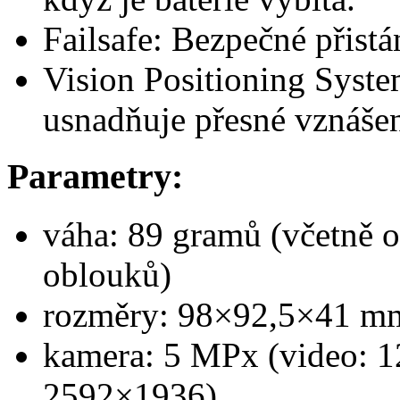
Failsafe: Bezpečné přistán
Vision Positioning System
usnadňuje přesné vznášen
Parametry:
váha: 89 gramů (včetně 
oblouků)
rozměry: 98×92,5×41 m
kamera: 5 MPx (video: 1
2592×1936)