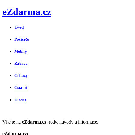
eZdarma.cz
Úvod
Počítače
Mobily
Zábava
Odkazy
Ostatní
Hledat
Vítejte na
eZdarma.cz
, rady, návody a informace.
eZdarma.cz: