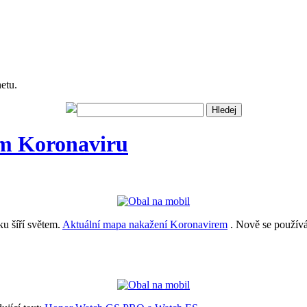
netu.
ím Koronaviru
u šíří světem.
Aktuální mapa nakažení Koronavirem
. Nově se používá