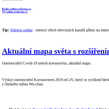
Radia-online.ezdarma.cz
TV-online.ezdarma.cz
Tip:
Teletext online
- teletext všech televizních kanálů přímo na inter
Aktuální mapa světa s rozšířen
Onemocnění Covid-19 neboli koronavirus, aktuální mapa.
Výskyt onemocnění Koronavirem 2019-nCoV, který se rychlostí blesk
z čínského města Wu-chan.