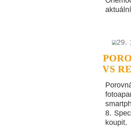
Onemocn
aktuáln
29. 
PORO
VS R
Porovná
fotoapa
smartp
8. Spec
koupit.