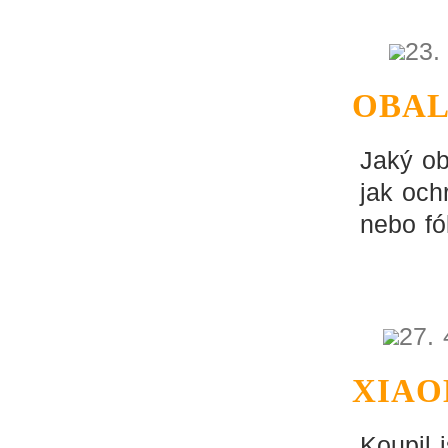
23.
OBAL
Jaký ob
jak och
nebo fól
27. 
XIAO
Koupil 