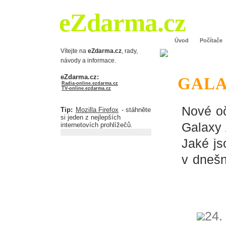
eZdarma.cz
Úvod
Počítače
Vítejte na
eZdarma.cz
, rady,
návody a informace.
eZdarma.cz:
GALA
Radia-online.ezdarma.cz
TV-online.ezdarma.cz
Nové o
Tip:
Mozilla Firefox
- stáhněte
si jeden z nejlepších
Galaxy 
internetovích prohlížečů.
Jaké js
v dnešn
24.