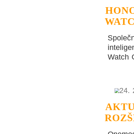
HONO
WATC
Společn
intelig
Watch 
24. 
AKTU
ROZŠ