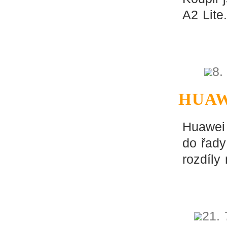
A2 Lite.
8.
HUAW
Huawei 
do řady
rozdíly
21. 